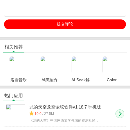
相关推荐
洛雪音乐
AI舞蹈秀
AI Seek解
Color
助手安卓
免费版
锁高级版
Lines完整
版
版
热门应用
龙的天空龙空论坛软件v1.18.7 手机版
10.0
/ 27.5M
《龙的天空》中国网络文学领域的资深社区，