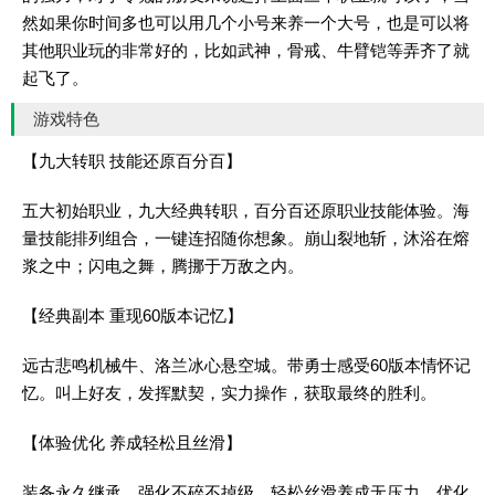
然如果你时间多也可以用几个小号来养一个大号，也是可以将
其他职业玩的非常好的，比如武神，骨戒、牛臂铠等弄齐了就
起飞了。
游戏特色
【九大转职 技能还原百分百】
五大初始职业，九大经典转职，百分百还原职业技能体验。海
量技能排列组合，一键连招随你想象。崩山裂地斩，沐浴在熔
浆之中；闪电之舞，腾挪于万敌之内。
【经典副本 重现60版本记忆】
远古悲鸣机械牛、洛兰冰心悬空城。带勇士感受60版本情怀记
忆。叫上好友，发挥默契，实力操作，获取最终的胜利。
【体验优化 养成轻松且丝滑】
装备永久继承，强化不碎不掉级。轻松丝滑养成无压力，优化