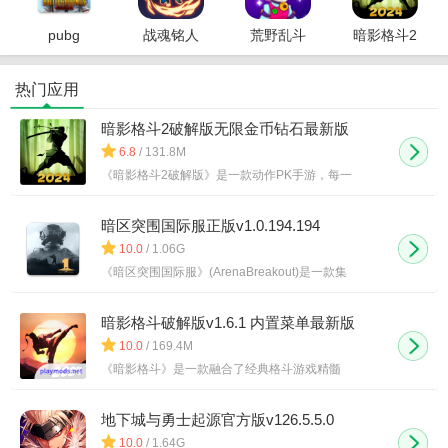
pubg
战魂铭人
荒野乱斗
暗影格斗2
mobile国
破解版
破解版
破解版
际服
热门应用
暗影格斗2破解版无限金币钻石最新版
v2.40.5
6.8
/ 131.8M
《暗影格斗2破解版》是一款动作PK手游，每一
暗区突围国际服正版v1.0.194.194
10.0
/ 1.06G
《暗区突围国际服》(ArenaBreakout)是一款集
暗影格斗破解版v1.6.1 内置菜单最新版
10.0
/ 169.4M
《暗影格斗》是一款融合了经典格斗游戏精髓
地下城与勇士起源官方版v126.5.5.0
10.0
/ 1.64G