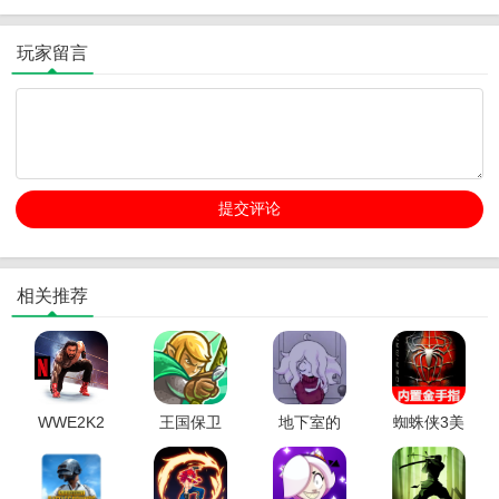
玩家留言
相关推荐
WWE2K2
王国保卫
地下室的
蜘蛛侠3美
5网飞版
战起源全
秘密游戏
版
英雄破解
汉化版
版