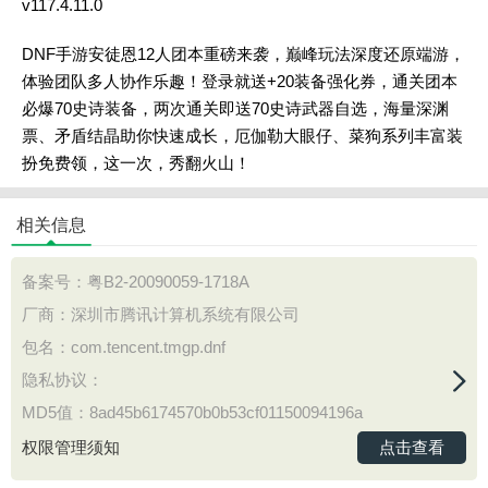
v117.4.11.0
DNF手游安徒恩12人团本重磅来袭，巅峰玩法深度还原端游，
体验团队多人协作乐趣！登录就送+20装备强化券，通关团本
必爆70史诗装备，两次通关即送70史诗武器自选，海量深渊
票、矛盾结晶助你快速成长，厄伽勒大眼仔、菜狗系列丰富装
扮免费领，这一次，秀翻火山！
相关信息
备案号：
粤B2-20090059-1718A
厂商：深圳市腾讯计算机系统有限公司
包名：com.tencent.tmgp.dnf
隐私协议：
MD5值：8ad45b6174570b0b53cf01150094196a
点击查看
权限管理须知