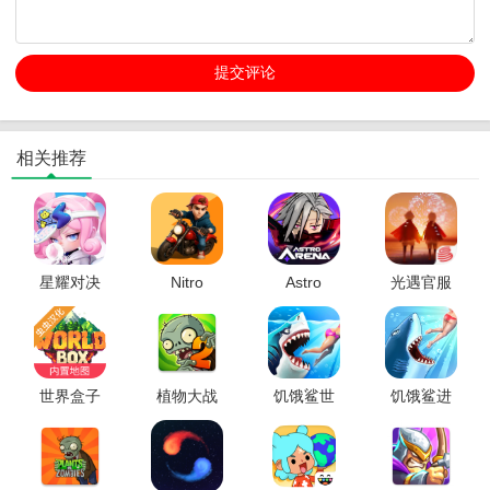
相关推荐
星耀对决
Nitro
Astro
光遇官服
国际服
Smash终
Arena国际
正版
极街机赛
服
车国际服
世界盒子
植物大战
饥饿鲨世
饥饿鲨进
破解版全
僵尸2破解
界破解版
化中文破
物品解锁
版
解版
版