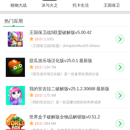
植物大战
冰与火之
托卡生活
王国保卫
僵尸破解
舞手机版
世界破解
战5联盟破
版
版
解版
热门应用
王国保卫战5联盟破解版v5.00.42
10.0
/ 1.03G
《王国保卫战5联盟》(KingdomRush5:Allianc
甜瓜游乐场汉化版v25.0.1 最新版
10.0
/ 134.7M
《甜瓜游乐场汉化版》是一款备受欢迎的沙盒
我的安吉拉二破解版v25.1.2.30688 最新版
10.0
/ 175.4M
《我的安吉拉2》是一款温馨治愈的休闲养成类
世界盒子破解版全物品解锁版v0.51.2
10.0
/ 364.6M