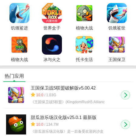
大亨中文
的邻居游
安卓中文
测试服
无限金币
戏中文版
版
破解版
饥饿鲨进
世界盒子
植物大战
饥饿鲨世
化中文破
破解版全
僵尸2破解
界破解版
解版
物品解锁
版
版
植物大战
冰与火之
托卡生活
王国保卫
僵尸破解
舞手机版
世界破解
战5联盟破
版
版
解版
热门应用
王国保卫战5联盟破解版v5.00.42
10.0
/ 1.03G
《王国保卫战5联盟》(KingdomRush5:Allianc
甜瓜游乐场汉化版v25.0.1 最新版
10.0
/ 134.7M
《甜瓜游乐场汉化版》是一款备受欢迎的沙盒