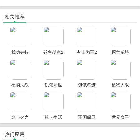
相关推荐
我功夫特
钓鱼胡克2
占山为王2
死亡威胁
牛2破解版
破解版
破解版
僵尸战争
内购破解
版
植物大战
饥饿鲨世
饥饿鲨进
植物大战
僵尸2破解
界破解版
化中文破
僵尸破解
版
解版
版
冰与火之
托卡生活
王国保卫
世界盒子
舞手机版
世界破解
战5联盟破
破解版全
版
解版
物品解锁
热门应用
版