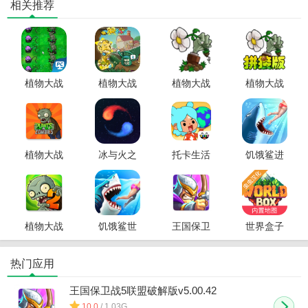
相关推荐
植物大战
植物大战
植物大战
植物大战
僵尸逆天
僵尸杨桃
僵尸锤版
僵尸拼接
版手机版
版
版无限阳
光版
植物大战
冰与火之
托卡生活
饥饿鲨进
僵尸破解
舞手机版
世界破解
化中文破
版
版
解版
植物大战
饥饿鲨世
王国保卫
世界盒子
僵尸2破解
界破解版
战5联盟破
破解版全
版
解版
物品解锁
热门应用
版
王国保卫战5联盟破解版v5.00.42
10.0
/ 1.03G