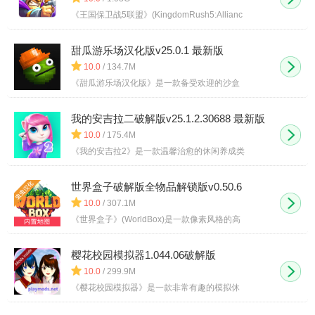
《王国保卫战5联盟》(KingdomRush5:Allianc
甜瓜游乐场汉化版v25.0.1 最新版
10.0
/ 134.7M
《甜瓜游乐场汉化版》是一款备受欢迎的沙盒
我的安吉拉二破解版v25.1.2.30688 最新版
10.0
/ 175.4M
《我的安吉拉2》是一款温馨治愈的休闲养成类
世界盒子破解版全物品解锁版v0.50.6
10.0
/ 307.1M
《世界盒子》(WorldBox)是一款像素风格的高
樱花校园模拟器1.044.06破解版
10.0
/ 299.9M
《樱花校园模拟器》是一款非常有趣的模拟休