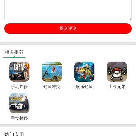
相关推荐
手动挡停
钓鱼冲突
欢乐钓鱼
土豆兄弟
车场2内置
破解版内
大师破解
破解版游
MOD菜单
置菜单
版内置修
戏(内置菜
(Fishing
改器
单)
Clash)
手动挡停
车场内置
MOD菜单
热门应用