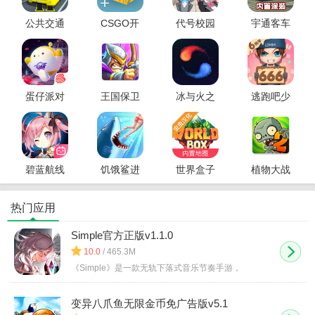
公共交通
CSGO开
代号校园
宇通客车
模拟器2
箱模拟器
模拟器最
模拟器
2026官方
新手机版
最新版本
蛋仔派对
王国保卫
冰与火之
逃跑吧少
官服
战5联盟破
舞手机版
年神明服
解版
碧蓝航线
饥饿鲨进
世界盒子
植物大战
正版
化中文破
破解版全
僵尸2破解
解版
物品解锁
版
热门应用
版
Simple官方正版v1.1.0
10.0
/ 465.3M
《Simple》是一款无轨下落式音乐节奏手游，
变异八爪鱼无限金币免广告版v5.1