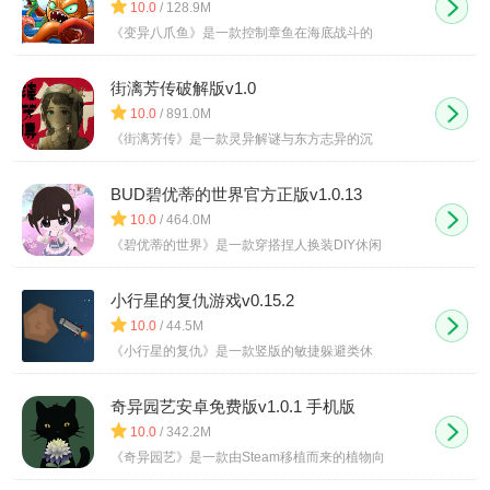
10.0
/ 128.9M
《变异八爪鱼》是一款控制章鱼在海底战斗的
街漓芳传破解版v1.0
10.0
/ 891.0M
《街漓芳传》是一款灵异解谜与东方志异的沉
BUD碧优蒂的世界官方正版v1.0.13
10.0
/ 464.0M
《碧优蒂的世界》是一款穿搭捏人换装DIY休闲
小行星的复仇游戏v0.15.2
10.0
/ 44.5M
《小行星的复仇》是一款竖版的敏捷躲避类休
奇异园艺安卓免费版v1.0.1 手机版
10.0
/ 342.2M
《奇异园艺》是一款由Steam移植而来的植物向