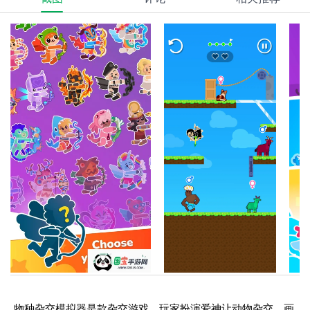
物种杂交模拟器是款杂交游戏，玩家扮演爱神让动物杂交。画