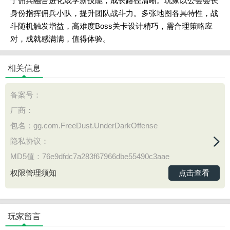
于佣兵融合进化或学新技能，成长路径清晰。玩家以公会会长
身份指挥佣兵小队，提升团队战斗力。多张地图各具特性，战
斗随机触发增益，高难度Boss关卡设计精巧，需合理策略应
对，成就感满满，值得体验。
相关信息
备案号：
厂商：
包名：gg.com.FreeDust.UnderDarkOffense
隐私协议：
MD5值：76e9dfdc7a283f67966dbe55490c3aae
点击查看
权限管理须知
玩家留言