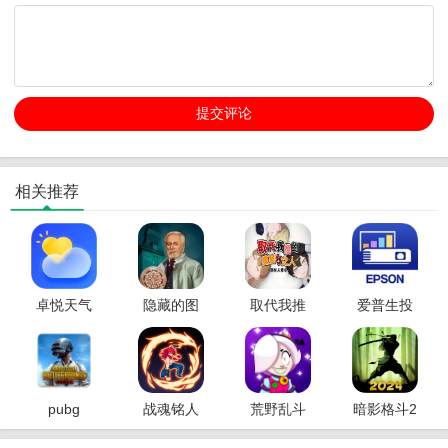
相关推荐
卓悦天气
隐藏的图
取代我推
爱普生投
2026官方
画神秘酒
的重要之
影仪2026
最新版本
店2026下
人2026官
最新版本
载安装
方正版
pubg
战魂铭人
荒野乱斗
暗影格斗2
mobile国
破解版
破解版
破解版