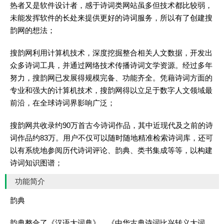
热者又是软件设计者，感于诗词类网站虽多但技术都比较弱，
未能发挥软件的长处来提供更好的诗词服务，所以有了创建搜
韵网的想法；
搜韵网利用计算机技术，深度挖掘整合相关人文数据，开发出
众多诗词工具，并通过网络技术传播诗词文学资源。经过多年
努力，搜韵网已发展得规模完备、功能齐全。凭藉诗词方面的
专业和强大的计算机技术，搜韵网得以立足于数字人文领域最
前沿，在全球诗词界影响广泛；
搜韵网共收录约90万首古今诗词作品，其中近现代及之前的诗
词作品约83万。用户不仅可以随时随地精准检索诗词库，还可
以有系统地参阅历代诗词评论、韵典、类书集成等等，以构建
诗词知识图谱；
功能简介
韵典
韵典整合了《汉语大词典》、《中华古典诗词比兴转义大词