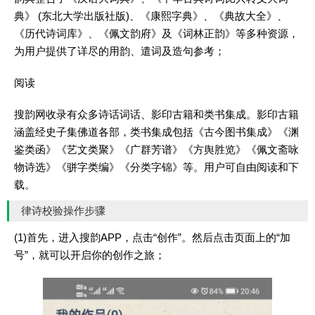
典》 (东北大学出版社版)、《康熙字典》、《典故大全》、
《历代诗词库》、《佩文韵府》及《词林正韵》等多种资源，
为用户提供了详尽的用韵、遣词及造句参考；
阅读
搜韵网收录有众多诗话词话、影印古籍和类书集成。影印古籍
涵盖经史子集佛道各部，类书集成包括《古今图书集成》《渊
鉴类函》《艺文类聚》《广群芳谱》《方舆胜览》《佩文斋咏
物诗选》《骈字类编》《分类字锦》等。用户可自由阅读和下
载。
律诗校验操作步骤
(1)首先，进入搜韵APP，点击“创作”。然后点击页面上的“加
号”，就可以开启你的创作之旅；