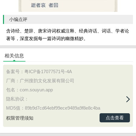
小编点评
含诗经、楚辞、唐宋诗词权威注释、经典诗话、词话、学者论
著等，深度发掘每一篇诗词的幽微精妙。
相关信息
备案号：
粤ICP备17077571号-4A
厂商：广州搜韵文化发展有限公司
包名：com.souyun.app
隐私协议：
MD5值：89b9d7cd64ebf99ece9489a9f8e8c4ba
点击查看
权限管理须知