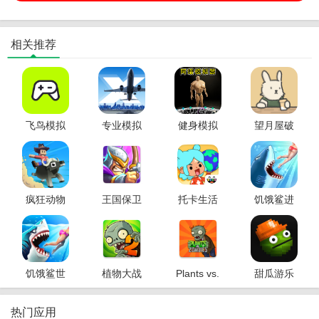
相关推荐
飞鸟模拟
专业模拟
健身模拟
望月屋破
器手机版
飞行破解
器中文版
解版
版解锁全
(Bunnysip
飞机(X-
Tale)
Plane)
疯狂动物
王国保卫
托卡生活
饥饿鲨进
园破解版
战5联盟破
世界破解
化最新破
解版
版
解版
饥饿鲨世
植物大战
Plants vs.
甜瓜游乐
界破解版
僵尸2国际
Zombies
场汉化版
版破解版
FREE植物
热门应用
(Plants vs
大战僵尸