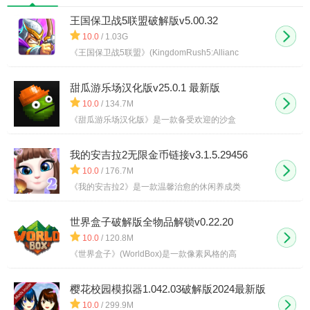
Zombies
破解版
王国保卫战5联盟破解版v5.00.32
2)
10.0
/ 1.03G
《王国保卫战5联盟》(KingdomRush5:Allianc
甜瓜游乐场汉化版v25.0.1 最新版
10.0
/ 134.7M
《甜瓜游乐场汉化版》是一款备受欢迎的沙盒
我的安吉拉2无限金币链接v3.1.5.29456
10.0
/ 176.7M
《我的安吉拉2》是一款温馨治愈的休闲养成类
世界盒子破解版全物品解锁v0.22.20
(WorldBox)
10.0
/ 120.8M
《世界盒子》(WorldBox)是一款像素风格的高
樱花校园模拟器1.042.03破解版2024最新版
v1.042.03
10.0
/ 299.9M