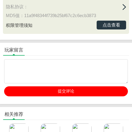
隐私协议：
MD5值：11a9f48344f739b25bf67c2c6ecb3873
点击查看
权限管理须知
玩家留言
相关推荐